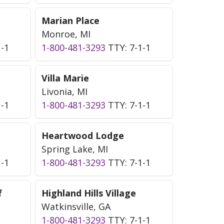
Marian Place
Monroe, MI
1-1
1-800-481-3293
TTY: 7-1-1
Villa Marie
Livonia, MI
1-1
1-800-481-3293
TTY: 7-1-1
Heartwood Lodge
Spring Lake, MI
1-1
1-800-481-3293
TTY: 7-1-1
f
Highland Hills Village
Watkinsville, GA
1-800-481-3293
TTY: 7-1-1