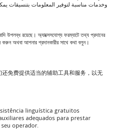
وخدمات مناسبة لتوفير المعلومات بتنسيقات يمكن
দি উপলব্ধ রয়েছে। অ্যাক্সেসযোগ্য ফরম্যাটে তথ্য প্রদানের
কল করুন অথবা আপনার প্রদানকারীর সাথে কথা বলুন।
们还免费提供适当的辅助工具和服务，以无
istência linguística gratuitos
auxiliares adequados para prestar
 seu operador.