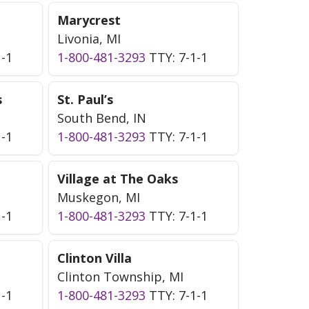
Marycrest
Livonia, MI
1-1
1-800-481-3293
TTY: 7-1-1
s
St. Paul’s
South Bend, IN
1-1
1-800-481-3293
TTY: 7-1-1
Village at The Oaks
Muskegon, MI
1-1
1-800-481-3293
TTY: 7-1-1
Clinton Villa
Clinton Township, MI
1-1
1-800-481-3293
TTY: 7-1-1