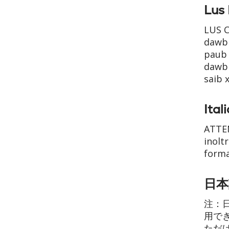
Lus
LUS C
dawb 
paub 
dawb 
saib 
Ital
ATTEN
inolt
format
日本語
注：
用で
ただ