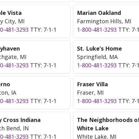
le Vista
Marian Oakland
y City, MI
Farmington Hills, MI
00-481-3293
TTY: 7-1-1
1-800-481-3293
TTY: 7-
yhaven
St. Luke’s Home
thgate, MI
Springfield, MA
00-481-3293
TTY: 7-1-1
1-800-481-3293
TTY: 7-
erno
Fraser Villa
ton, IA
Fraser, MI
00-481-3293
TTY: 7-1-1
1-800-481-3293
TTY: 7-
y Cross Indiana
The Neighborhoods o
th Bend, IN
White Lake
00-481-3293
TTY: 7-1-1
White Lake, MI