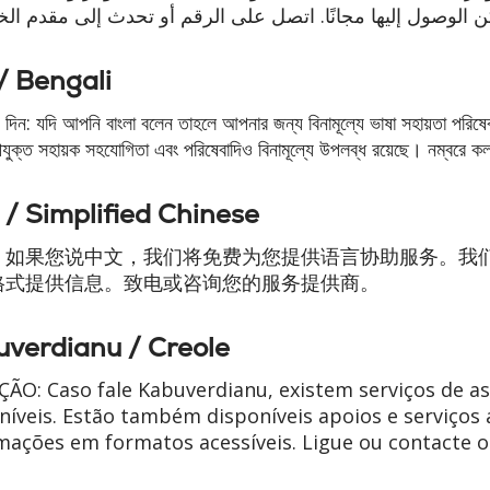
 الوصول إليها مجانًا. اتصل على الرقم أو تحدث إلى مقدم ال
া / Bengali
দিন: যদি আপনি বাংলা বলেন তাহলে আপনার জন্য বিনামূল্যে ভাষা সহায়তা পরিষেবা
যুক্ত সহায়ক সহযোগিতা এবং পরিষেবাদিও বিনামূল্যে উপলব্ধ রয়েছে। নম্বরে 
/ Simplified Chinese
：如果您说中文，我们将免费为您提供语言协助服务。我
格式提供信息。致电或咨询您的服务提供商。
uverdianu / Creole
ÃO: Caso fale Kabuverdianu, existem serviços de ass
níveis. Estão também disponíveis apoios e serviços 
mações em formatos acessíveis. Ligue ou contacte o