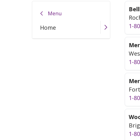
Bel
Menu
Roch
1-8
Home
Mer
Wes
1-8
Mer
Fort
1-8
Woo
Brig
1-8