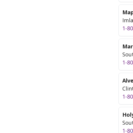
Map
Imla
1-8
Mar
Sou
1-8
Alv
Clin
1-8
Hol
Sou
1-8