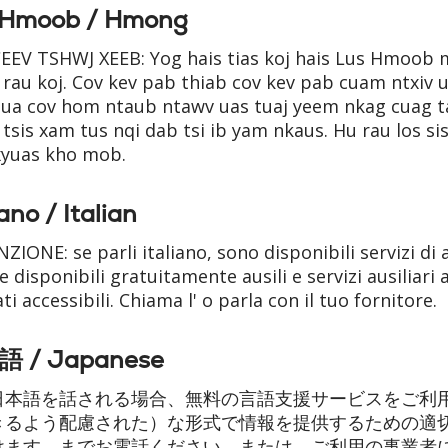
 Hmoob / Hmong
EEV TSHWJ XEEB: Yog hais tias koj hais Lus Hmoob 
rau koj. Cov kev pab thiab cov kev pab cuam ntxiv
ua cov hom ntaub ntawv uas tuaj yeem nkag cuag ta
tsis xam tus nqi dab tsi ib yam nkaus. Hu rau los s
xyuas kho mob.
iano / Italian
ZIONE: se parli italiano, sono disponibili servizi di 
re disponibili gratuitamente ausili e servizi ausiliari
i accessibili. Chiama l' o parla con il tuo fornitore.
 / Japanese
日本語を話される場合、無料の言語支援サービスをご利
きるよう配慮された）な形式で情報を提供するための適
けます。までお電話ください。または、ご利用の事業者