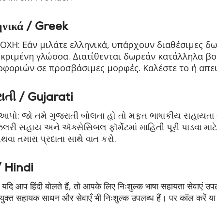
νικά / Greek
ΧΗ: Εάν μιλάτε ελληνικά, υπάρχουν διαθέσιμες δ
κριμένη γλώσσα. Διατίθενται δωρεάν κατάλληλα βο
φοριών σε προσβάσιμες μορφές. Καλέστε το ή απε
ાતી / Gujarati
 આપો: જો તમે ગુજરાતી બોલતા હો તો મફત ભાષાકીય સહાયતા સ
લરી સહાય અને ઍક્સેસિબલ ફૉર્મેટમાં માહિતી પૂરી પાડવા માટ
વા તમારા પ્રદાતા સાથે વાત કરો.
 / Hindi
ें: यदि आप हिंदी बोलते हैं, तो आपके लिए निःशुल्क भाषा सहायता सेवाएं उपल
ुक्त सहायक साधन और सेवाएँ भी निःशुल्क उपलब्ध हैं। पर कॉल करें या 