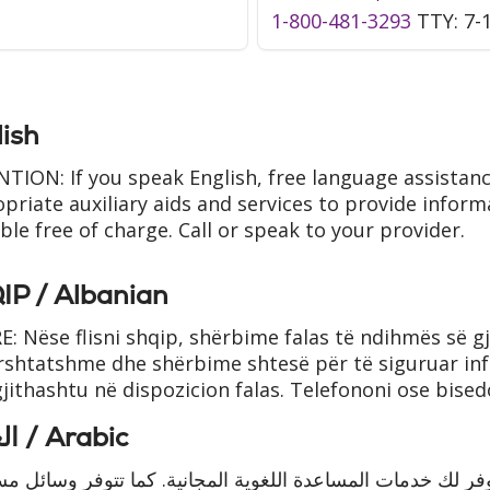
1-800-481-3293
TTY: 7-
ish
TION: If you speak English, free language assistance
priate auxiliary aids and services to provide inform
able free of charge. Call or speak to your provider.
IP / Albanian
RE: Nëse flisni shqip, shërbime falas të ndihmës së 
rshtatshme dhe shërbime shtesë për të siguruar i
gjithashtu në dispozicion falas. Telefononi ose bised
العربية / Arabic
تتوفر لك خدمات المساعدة اللغوية المجانية. كما تتوفر وسائل م