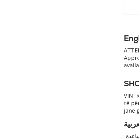
Engl
ATTEN
Appro
avail
SHQ
VINI 
të pë
janë 
ساعدة