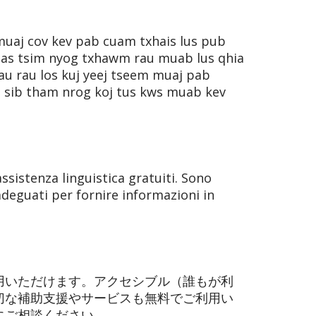
muaj cov kev pab cuam txhais lus pub
 uas tsim nyog txhawm rau muab lus qhia
u rau los kuj yeej tseem muaj pab
is sib tham nrog koj tus kws muab kev
assistenza linguistica gratuiti. Sono
 adeguati per fornire informazioni in
用いただけます。アクセシブル（誰もが利
切な補助支援やサービスも無料でご利用い
にご相談ください。