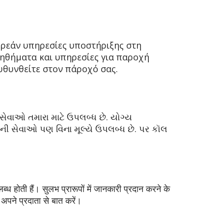
ωρεάν υπηρεσίες υποστήριξης στη
ηθήματα και υπηρεσίες για παροχή
υθυνθείτε στον πάροχό σας.
ેવાઓ તમારા માટે ઉપલબ્ધ છે. યોગ્ય
ેની સેવાઓ પણ વિના મૂલ્યે ઉપલબ્ધ છે. પર કૉલ
ब्ध होती हैं। सुलभ प्रारूपों में जानकारी प्रदान करने के
अपने प्रदाता से बात करें।