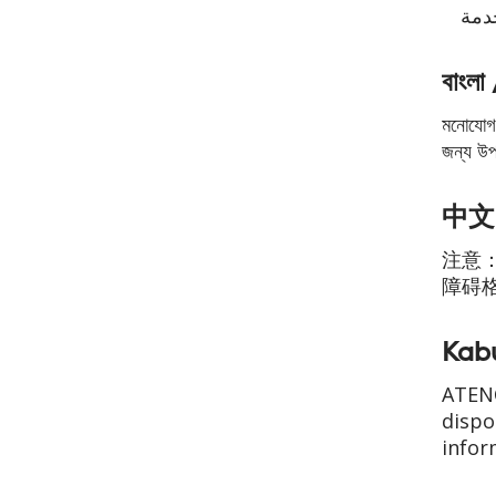
خدمة
বাংল
মনোযোগ 
জন্য উপ
中文 
注意
障碍
Kab
ATENÇ
dispo
infor