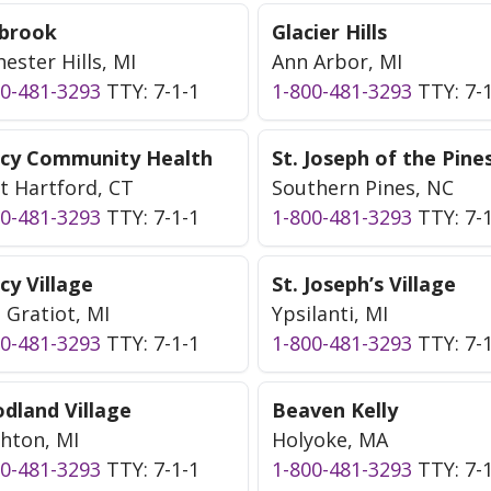
lbrook
Glacier Hills
ester Hills, MI
Ann Arbor, MI
00-481-3293
TTY: 7-1-1
1-800-481-3293
TTY: 7-
cy Community Health
St. Joseph of the Pine
t Hartford, CT
Southern Pines, NC
00-481-3293
TTY: 7-1-1
1-800-481-3293
TTY: 7-
cy Village
St. Joseph’s Village
 Gratiot, MI
Ypsilanti, MI
00-481-3293
TTY: 7-1-1
1-800-481-3293
TTY: 7-
dland Village
Beaven Kelly
hton, MI
Holyoke, MA
00-481-3293
TTY: 7-1-1
1-800-481-3293
TTY: 7-