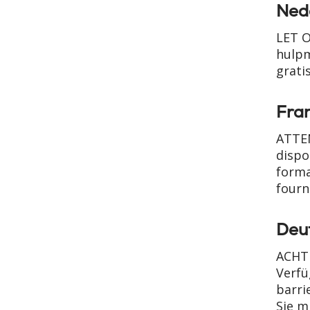
Ned
LET O
hulpm
grati
Fran
ATTEN
dispo
forma
fourn
Deu
ACHTU
Verfü
barri
Sie m