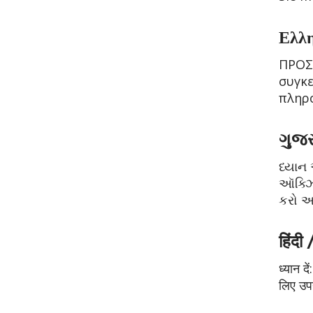
Ελλη
ΠΡΟΣΟ
συγκε
πληρο
ગુજર
ધ્યાન
ઑક્ઝિ
કરો અથ
हिंदी
ध्यान द
लिए उपय